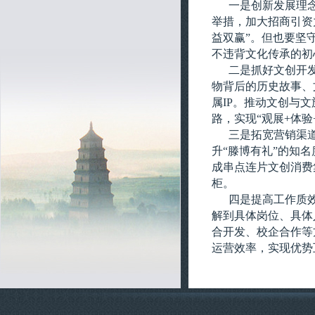
一是创新发展理
举措，加大招商引资力
益双赢”。但也要坚
不违背文化传承的初
二是抓好文创开
物背后的历史故事、
属IP。推动文创与
路，实现“观展+体验
三是拓宽营销渠
升“滕博有礼”的知
成串点连片文创消费
柜。
四是提高工作质
解到具体岗位、具体
合开发、校企合作等
运营效率，实现优势