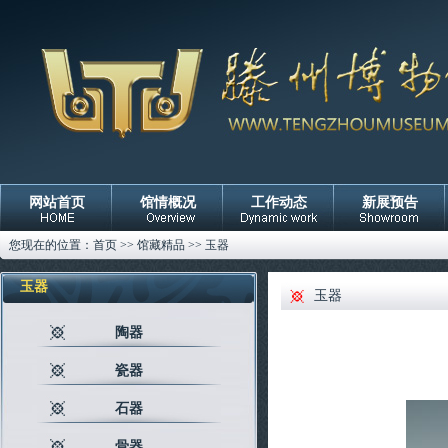
网站首页
馆情概况
工作动态
新展预告
您现在的位置：
首页
>>
馆藏精品
>>
玉器
玉器
玉器
陶器
瓷器
石器
骨器