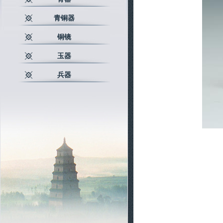
青铜器
铜镜
玉器
兵器