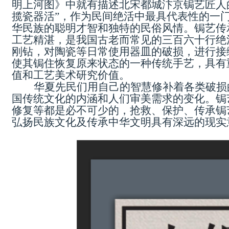
明上河图》中就有描述北宋都城汴京锔艺匠人
揽瓷器活”，作为民间绝活中最具代表性的一
华民族的聪明才智和独特的民俗风情。锔艺传
工艺精湛
，
是我国古老而常见的三百六十行绝
刚钻，对陶瓷等日常使用器皿的破损，进行接
使其锔住恢复原来状态的一种传统手艺
，
具有
值和工艺美术研究价值。
华夏先民们用自己的智慧修补着各类破损
国传统文化的内涵和人们审美需求的变化
。
锔
修复等都是必不可少的，抢救、保护、传承
锔
弘扬民族文化
及
传承中华文明
具有深远的现实