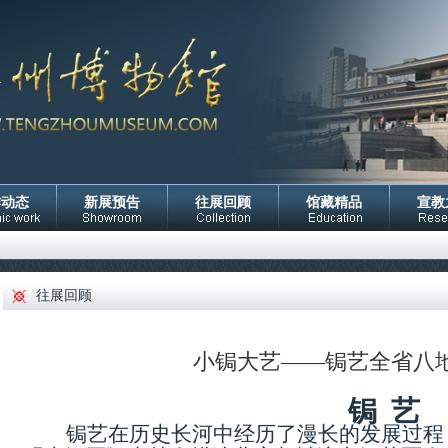
作动态
新展预告
往展回顾
馆藏精品
宣教
往展回顾
小锔大艺——锔艺全省八
锔
艺
锔艺在历史长河中经历了漫长的发展过程