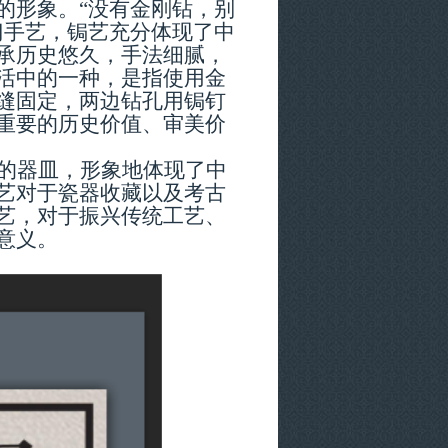
的形象。
“没有金刚钻，别
门
手艺
，锔艺充分体现了中
承历史悠久，手法细腻，
活中的一种，是指使用金
缝固定，两边钻孔用锔钉
重要的
历史价值、审美价
的器皿，形象地体现了中
艺对于瓷器收藏以及考古
艺
，对于
振兴传统工艺、
意义。